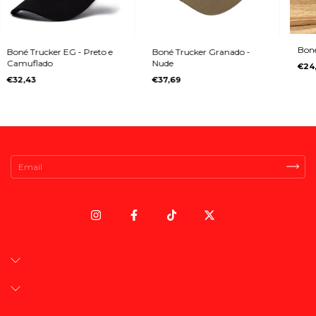
Bon
Boné Trucker EG - Preto e
Boné Trucker Granado -
Camuflado
Nude
€24
€32,43
€37,69